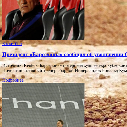
Баскетбол
Президент «Барселоны» сообщил об увольнении 
Источник: Reuters«Барселона» потерпела худшее еврокубковое 
Почеттино, главный тренер сборной Нидерландов Рональд Ку
Подробнее