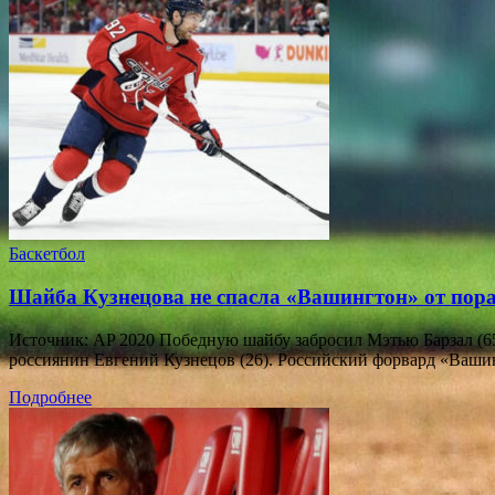
Баскетбол
Шайба Кузнецова не спасла «Вашингтон» от пор
Источник: AP 2020 Победную шайбу забросил Мэтью Барзал (65
россиянин Евгений Кузнецов (26). Российский форвард «Ваш
Подробнее