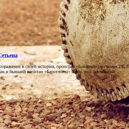
Сетьена
поражение в своей истории, проиграв «Баварии» со счетом 2:8.
ман и бывший капитан «Барселоны» Хави, возглавляющий …