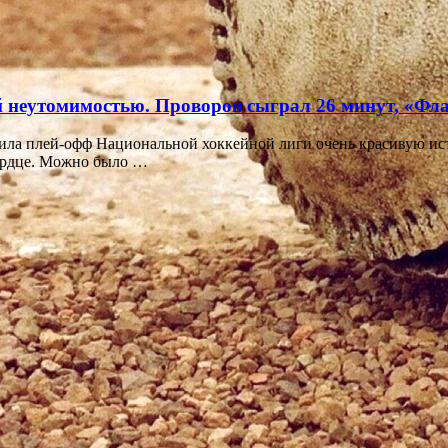
й неутомимостью. Проворов сыграл 26 минут, «Фла
ила плей-офф Национальной хоккейной лиги очень красивую ис
ердце. Можно было …