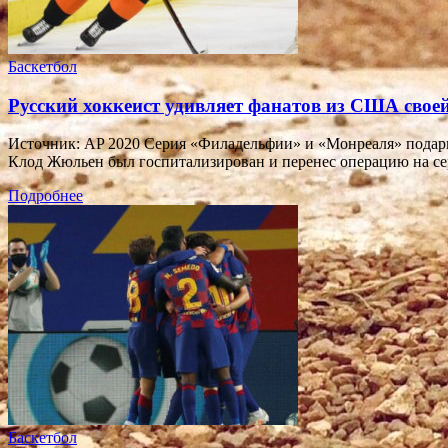
Баскетбол
Русский хоккеист удивляет фанатов из США свое
Источник: AP 2020 Серия «Филадельфии» и «Монреаля» подар
Клод Жюльен был госпитализирован и перенес операцию на с
Подробнее
Баскетбол