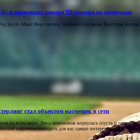
1» и превзошел рекорд Шумахера по подиумам
Ред Булл» Макс Ферстаппен, третьим стал финн Валттери Ботта
Стерлинг стал объектом насмешек в сети
ом во всём мире, Лига чемпионов вернулась (пусть и на пусты
транные соцсети и находить для вас самые интересные выражен