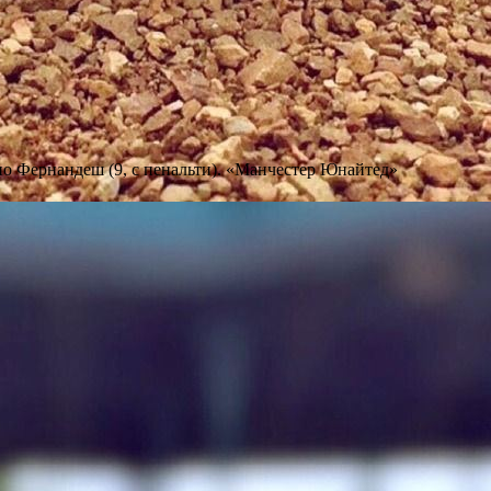
но Фернандеш (9, с пенальти). «Манчестер Юнайтед»