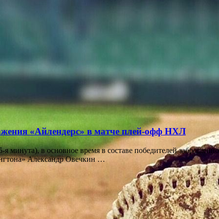
ажения «Айлендерс» в матче плей-офф НХЛ
-я минута), в основное время в составе победителей заброшенн
ингтона» Александр Овечкин …