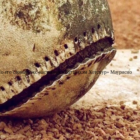
 По его словам, экс-наставник «Тоттенхэм Хотспур» Маурисио