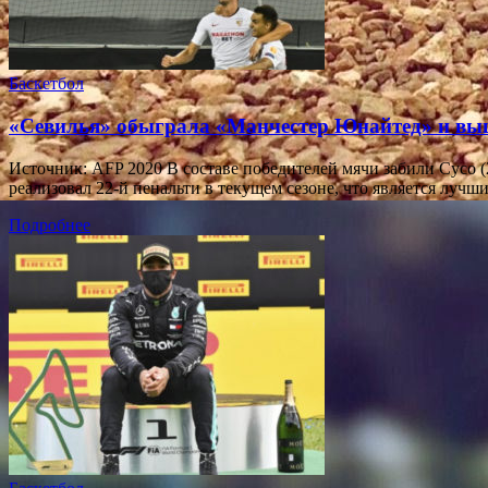
Баскетбол
«Севилья» обыграла «Манчестер Юнайтед» и вы
Источник: AFP 2020 В составе победителей мячи забили Сусо (
реализовал 22-й пенальти в текущем сезоне, что является лучш
Подробнее