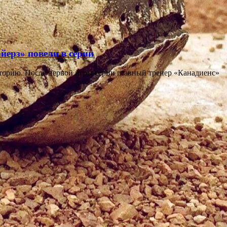
йерз» повели в серии
торию. После первой игры серии главный тренер «Канадиенс»