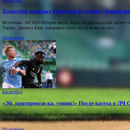
Баскетбол
Хэмилтон выиграл Гран-при Испании «Формулы-
Источник: AP 2020 Второе место занял нидерландский пилот «
Таури» Даниил Квят завершил гонку на 12-м месте, его …
Подробнее
Баскетбол
«Эй, притормози-ка, умник!» После казуса в ЛЧ 
Свершилось — несмотря на отчаянное положение с коронавирус
Skyeng вернулись на боевую вахту, чтобы просматривать инос
Подробнее