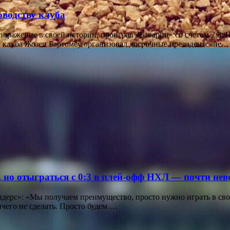
водству клуба
поражение в своей истории, проиграв «Баварии» со счетом 2:8.
 клуба Жозеп Бартомеу организовал досрочные президентские 
, но отыграться с 0:3 в плей-офф НХЛ — почти не
дерс»: «Мы получаем преимущество, просто нужно играть в сво
ичего не сделать. Просто будем …