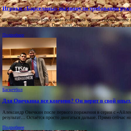
Игроки «Барселоны» выдвинули требования руко
Источник: Reuters«Барселона» потерпела худшее еврокубковое 
необходимы изменения. Они хотят, чтобы нынешний президент
Подробнее
Баскетбол
Для Овечкина все кончено? Он верит в свой опыт
Александр Овечкин после первого поражения в серии с «Айлен
результат… Остаётся просто двигаться дальше. Прямо сейчас н
Подробнее