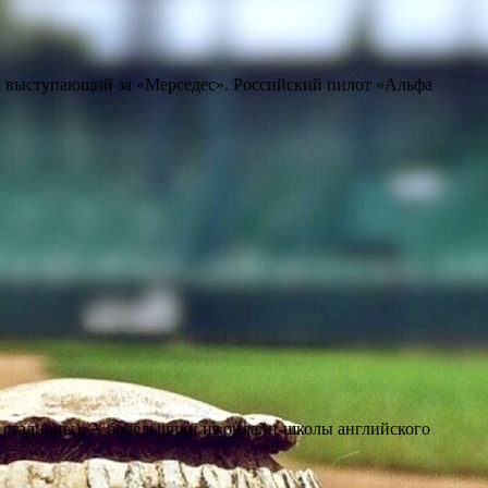
с, выступающий за «Мерседес». Российский пилот «Альфа
е стадионы). А болельщики из онлайн-школы английского
ия — …