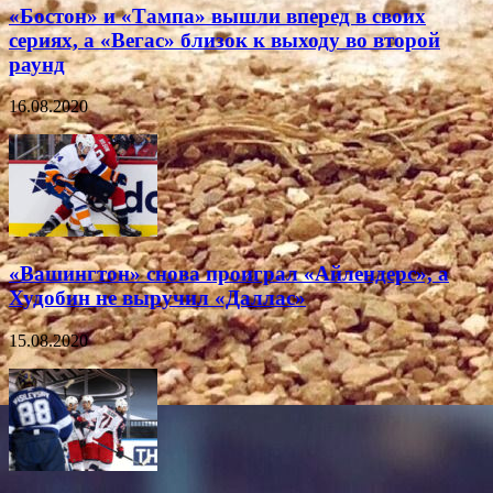
«Бостон» и «Тампа» вышли вперед в своих
сериях, а «Вегас» близок к выходу во второй
раунд
16.08.2020
«Вашингтон» снова проиграл «Айлендерс», а
Худобин не выручил «Даллас»
15.08.2020