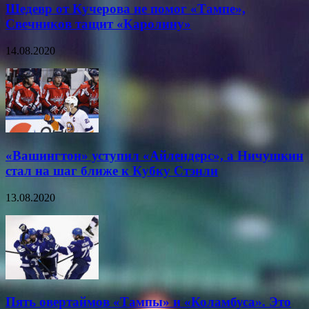
Шедевр от Кучерова не помог «Тампе»,
Свечников тащит «Каролину»
14.08.2020
«Вашингтон» уступил «Айлендерс», а Ничушкин
стал на шаг ближе к Кубку Стэнли
13.08.2020
Пять овертаймов «Тампы» и «Коламбуса». Это