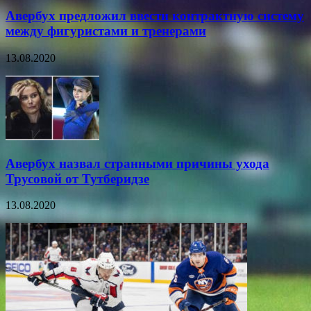
Авербух предложил ввести контрактную систему
между фигуристами и тренерами
13.08.2020
Авербух назвал странными причины ухода
Трусовой от Тутберидзе
13.08.2020