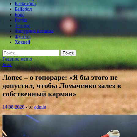
Баскетбол
Бейсбол
Бокс
Регби
Теннис
Фигурное катание
Футбол
Хоккей
Найти:
Главное меню
Бокс
Лопес – о гонораре: «Я бы этого не
допустил, чтобы Ломаченко залез в
собственный карман»
14.08.2020
-
от
admin