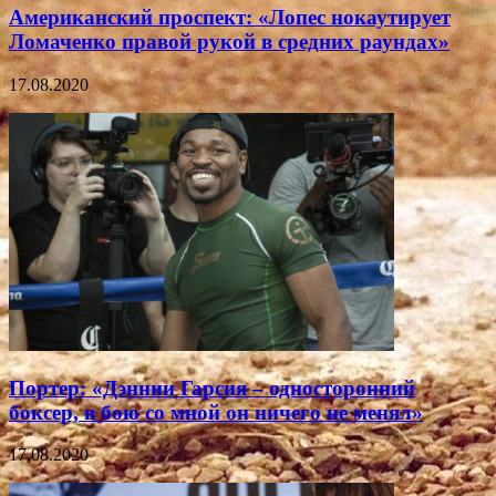
Американский проспект: «Лопес нокаутирует
Ломаченко правой рукой в средних раундах»
17.08.2020
Портер: «Дэннии Гарсия – односторонний
боксер, в бою со мной он ничего не менял»
17.08.2020