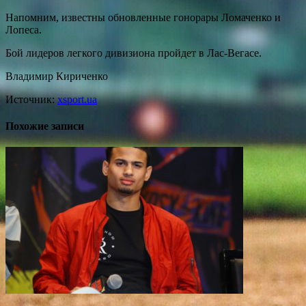
Напомним, известны обновленные гонорары Ломаченко и
Лопеса.
Бой лидеров легкого дивизиона пройдет в Лас-Вегасе.
Владимир Кириченко
Источник:
xsport.ua
Похожие записи