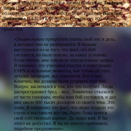
Чемпион мира по версии IBF в легком дивизионе
Теофимо
Лопес
(15-0, 12 КО) прокомментировал тот факт, что
обладатель титулов WBA, WBO и WBC Franchise
Василий
Ломаченко
(14-1, 10 КО) пожелал отдать ему 800 тысяч
долларов со своего гонорара за поединок, чтобы не допустить
срыва боя.
«Людям нужно прекратить совать свой нос в дела,
в которых они не разбираются. Я больше
расстроился из-за того, что знал, что бой
состоится, но было неясно, на каких условиях.
Естественно, мне озвучили определенные цифры.
Я понимал, что учитывая участие в переговорах
ESPN и остальные моменты, как только об этих
деталях заговорят, все изменится. Вот и все.
Конечно, мы должны были устроить этот бой.
Вопрос заключался в том, кто что получит. Люди
распространяют бред – мол, Ломаченко отказался
от части гонорара, чтобы наш бой состоялся, и дал
мне около 800 тысяч долларов со своего чека. Это
ложь. Я ненавижу тот факт, что люди создали эти
слухи и выставили все так, будто Лома залез в
свой собственный карман. Да ладно вам. Я бы
этого не допустил. Я бы не захотел принимать
подобное предложение».