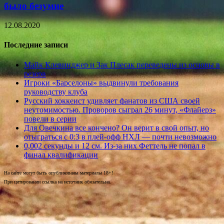
было безумие
12.08.2020
Последние записи
Майк Клевинджер и Зак Плесак переведены из основы в
резерв
Игроки «Барселоны» выдвинули требования
руководству клуба
Русский хоккеист удивляет фанатов из США своей
неутомимостью. Проворов сыграл 26 минут, «Флайерз»
повели в серии
Для Овечкина все кончено? Он верит в свой опыт, но
отыграться с 0:3 в плей-офф НХЛ — почти невозможно
0,002 секунды и 12 см. Из-за них Феттель не попал в
финал квалификации
На сайте могут быть опубликованы материалы 18+!
При цитировании ссылка на источник обязательна.