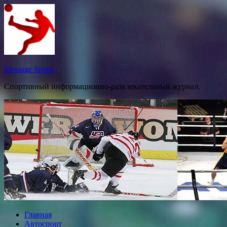
Перейти
к
содержимому
Message Sports
Спортивный информационно-развлекательный журнал.
Главная
Автоспорт