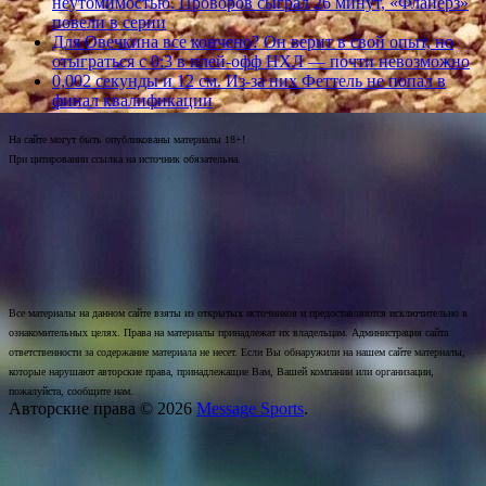
неутомимостью. Проворов сыграл 26 минут, «Флайерз»
повели в серии
Для Овечкина все кончено? Он верит в свой опыт, но
отыграться с 0:3 в плей-офф НХЛ — почти невозможно
0,002 секунды и 12 см. Из-за них Феттель не попал в
финал квалификации
На сайте могут быть опубликованы материалы 18+!
При цитировании ссылка на источник обязательна.
Все материалы на данном сайте взяты из открытых источников и предоставляются исключительно в
ознакомительных целях. Права на материалы принадлежат их владельцам. Администрация сайта
ответственности за содержание материала не несет. Если Вы обнаружили на нашем сайте материалы,
которые нарушают авторские права, принадлежащие Вам, Вашей компании или организации,
пожалуйста, сообщите нам.
Авторские права © 2026
Message Sports
.