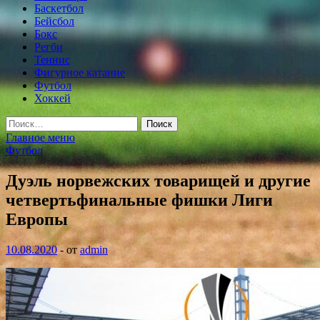
Баскетбол
Бейсбол
Бокс
Регби
Теннис
Фигурное катание
Футбол
Хоккей
Найти:
Главное меню
Футбол
Дуэль норвежских товарищей и другие
четвертьфинальные фишки Лиги
Европы
10.08.2020
-
от
admin