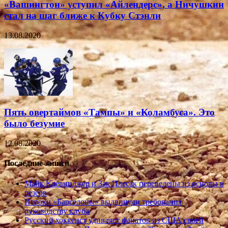
«Вашингтон» уступил «Айлендерс», а Ничушкин
стал на шаг ближе к Кубку Стэнли
13.08.2020
Пять овертаймов «Тампы» и «Коламбуса». Это
было безумие
12.08.2020
Последние записи
Майк Клевинджер и Зак Плесак переведены из основы в
резерв
Игроки «Барселоны» выдвинули требования
руководству клуба
Русский хоккеист удивляет фанатов из США своей