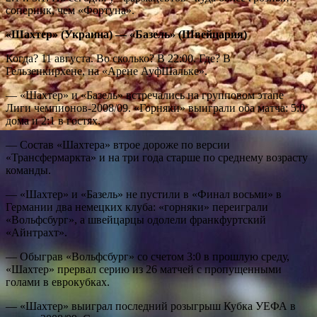
соперник, чем «Фортуна».
«Шахтер» (Украина) — «Базель» (Швейцария)
Когда? 11 августа. Во сколько? В 22:00. Где? В
Гельзенкирхене, на «Арене АуфШальке».
— «Шахтер» и «Базель» встречались на групповом этапе
Лиги чемпионов-2008/09. «Горняки» выиграли оба матча: 5:0
дома и 2:1 в гостях.
— Состав «Шахтера» втрое дороже по версии
«Трансфермаркта» и на три года старше по среднему возрасту
команды.
— «Шахтер» и «Базель» не пустили в «Финал восьми» в
Германии два немецких клуба: «горняки» переиграли
«Вольфсбург», а швейцарцы одолели франкфуртский
«Айнтрахт».
— Обыграв «Вольфсбург» со счетом 3:0 в прошлую среду,
«Шахтер» прервал серию из 26 матчей с пропущенными
голами в еврокубках.
— «Шахтер» выиграл последний розыгрыш Кубка УЕФА в