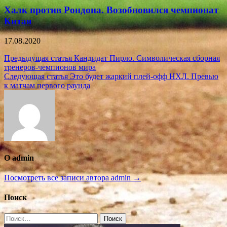
Халк против Рондона. Возобновился чемпионат
Китая
17.08.2020
Навигация
Предыдущая статья
Кандидат Пирло. Символическая сборная
тренеров-чемпионов мира
по
Следующая статья
Это будет жаркий плей-офф НХЛ. Превью
записям
к матчам первого раунда
О admin
Посмотреть все записи автора admin →
Поиск
Найти: