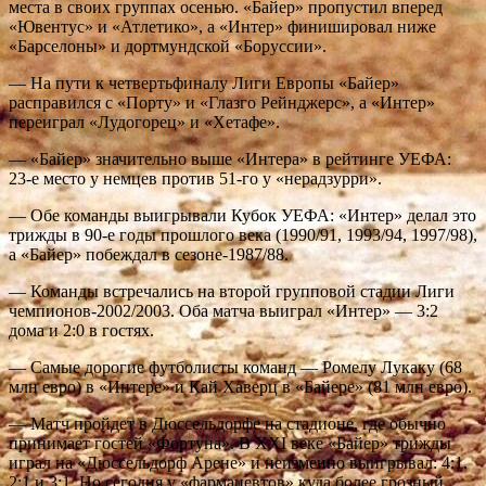
места в своих группах осенью. «Байер» пропустил вперед
«Ювентус» и «Атлетико», а «Интер» финишировал ниже
«Барселоны» и дортмундской «Боруссии».
— На пути к четвертьфиналу Лиги Европы «Байер»
расправился с «Порту» и «Глазго Рейнджерс», а «Интер»
переиграл «Лудогорец» и «Хетафе».
— «Байер» значительно выше «Интера» в рейтинге УЕФА:
23-е место у немцев против 51-го у «нерадзурри».
— Обе команды выигрывали Кубок УЕФА: «Интер» делал это
трижды в 90-е годы прошлого века (1990/91, 1993/94, 1997/98),
а «Байер» побеждал в сезоне-1987/88.
— Команды встречались на второй групповой стадии Лиги
чемпионов-2002/2003. Оба матча выиграл «Интер» — 3:2
дома и 2:0 в гостях.
— Самые дорогие футболисты команд — Ромелу Лукаку (68
млн евро) в «Интере» и Кай Хаверц в «Байере» (81 млн евро).
— Матч пройдет в Дюссельдорфе на стадионе, где обычно
принимает гостей «Фортуна». В XXI веке «Байер» трижды
играл на «Дюссельдорф Арене» и неизменно выигрывал: 4:1,
2:1 и 3:1. Но сегодня у «фармацевтов» куда более грозный