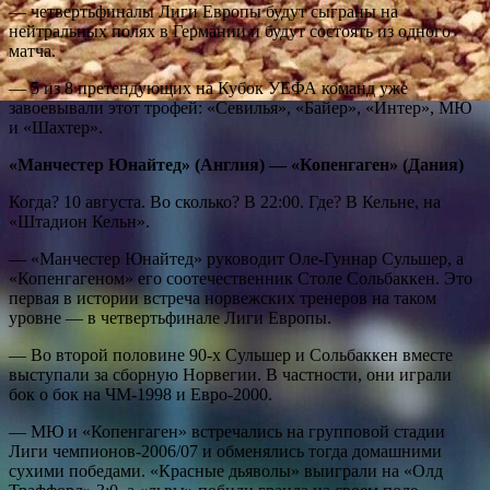
— четвертьфиналы
Лиги Европы будут сыграны на
нейтральных полях в Германии и будут состоять из одного
матча.
— 5 из 8 претендующих на Кубок УЕФА команд уже
завоевывали этот трофей: «Севилья», «Байер», «Интер», МЮ
и «Шахтер».
«Манчестер Юнайтед» (Англия) — «Копенгаген» (Дания)
Когда? 10 августа. Во сколько? В 22:00. Где? В Кельне, на
«Штадион Кельн».
— «Манчестер Юнайтед» руководит Оле-Гуннар Сульшер, а
«Копенгагеном» его соотечественник Столе Сольбаккен. Это
первая в истории встреча норвежских тренеров на таком
уровне — в четвертьфинале Лиги Европы.
— Во второй половине 90-х Сульшер и Сольбаккен вместе
выступали за сборную Норвегии. В частности, они играли
бок о бок на ЧМ-1998 и Евро-2000.
— МЮ и «Копенгаген» встречались на групповой стадии
Лиги чемпионов-2006/07 и обменялись тогда домашними
сухими победами. «Красные дьяволы» выиграли на «Олд