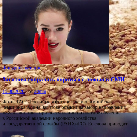
Фигурное катание
Загитова собралась бороться с ложью в СМИ
15.08.2020
-
от
admin
Фото: ТАСС Российская фигуристка и олимпийская
чемпионка Алина Загитова объяснила выбор направления
«Журналистика» при поступлении на платное обучение
в Российской академии народного хозяйства
и государственной службы (РАНХиГС). Ее слова приводит