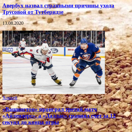
Авербух назвал странными причины ухода
Трусовой от Тутберидзе
13.08.2020
Хоккей
«Вашингтон» проиграл третий матч
«Айлендерс», а «Даллас» сравнял счет за 12
секунд до конца игры