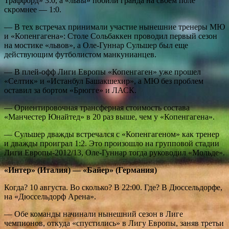
Траффорд» 3:0, а «львы» побили гранда на своем поле
скромнее — 1:0.
— В тех встречах принимали участие нынешние тренеры МЮ
и «Копенгагена»: Столе Сольбаккен проводил первый сезон
на мостике «львов», а Оле-Гуннар Сульшер был еще
действующим футболистом манкунианцев.
— В плей-офф Лиги Европы «Копенгаген» уже прошел
«Селтик» и «Истанбул Башакшехир», а МЮ без проблем
оставил за бортом «Брюгге» и ЛАСК.
— Ориентировочная трансферная стоимость состава
«Манчестер Юнайтед» в 20 раз выше, чем у «Копенгагена».
— Сульшер дважды встречался с «Копенгагеном» как тренер
и дважды проиграл 1:2. Это произошло на групповой стадии
Лиги Европы-2012/13, Оле-Гуннар тогда руководил «Мольде».
«Интер» (Италия) — «Байер» (Германия)
Когда? 10 августа. Во сколько? В 22:00. Где? В Дюссельдорфе,
на «Дюссельдорф Арена».
— Обе команды начинали нынешний сезон в Лиге
чемпионов, откуда «спустились» в Лигу Европы, заняв третьи