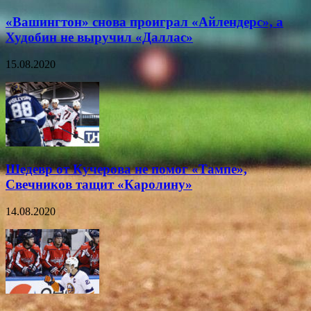
«Вашингтон» снова проиграл «Айлендерс», а
Худобин не выручил «Даллас»
15.08.2020
Шедевр от Кучерова не помог «Тампе»,
Свечников тащит «Каролину»
14.08.2020