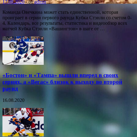
17.08.2020
-
от
admin
Команда Овечкина может стать единственной, которая
проиграет в серии первого раунда Кубка Стэнли со счетом 0-
4. Календарь, все результаты, статистика и видеообзор всех
матчей Кубка Стэнли «Вашингтон» в шаге от …
«Бостон» и «Тампа» вышли вперед в своих
сериях, а «Вегас» близок к выходу во второй
раунд
16.08.2020