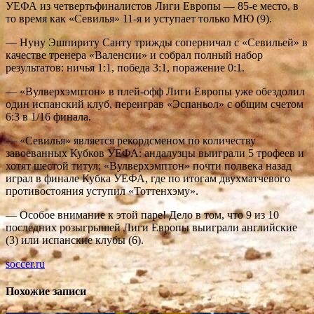
УЕФА из четвертьфиналистов Лиги Европы — 85-е место, в
то время как «Севилья» 11-я и уступает только МЮ (9).
— Нуну Эшпириту Санту трижды соперничал с «Севильей» в
качестве тренера «Валенсии» и собрал полный набор
результатов: ничья 1:1, победа 3:1, поражение 0:1.
— «Вулверхэмптон» в плей-офф Лиги Европы уже обездолил
один испанский клуб, переиграв «Эспаньол» с общим счетом
6:3 в 1/16 финала.
— «Севилья» является рекордсменом по количеству
завоеванных Кубков УЕФА: андалузцы выиграли 5 трофеев и
хотят шестой титул; «Вулверхэмптон» почти полвека назад
играл в финале Кубка УЕФА, где по итогам двухматчевого
противостояния уступил «Тоттенхэму».
— Особое внимание к этой паре! Дело в том, что 9 из 10
последних розыгрышей Лиги Европы выиграли английские
(3) или испанские клубы (6).
soccer.ru
Похожие записи