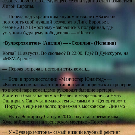
сезоне-2008/09. Со следующего сезона турнир стал называться
Лигой Европы.
— Победа над украинским клубом позволит «Базелю»
повторить свой лучший результат в Лиге Европы: в
сезоне-2012/13 «ротблау» забрались в полуфинал, где
уступили будущему победителю — «Челси».
«Вулверхэмптон» (Англия) — «Севилья» (Испания)
Когда? 11 августа. Во сколько? В 22:00. Где? В Дуйсбурге, на
«MSV-Арене».
— Первая встреча в истории этих команд.
— Если в противостоянии «Манчестер Юнайтед» —
«Копенгаген» нас ждет противостояние норвежских тренеров,
то в этой паре командами руководят бывшие вратари.
Лопетеги был запасным в «Реале» и «Барселоне», а Нуну
Эшпириту Санту занимался тем же самым в «Депортиво» и
«Порту», а еще ненадолго приезжал в московское «Динамо».
— Нуну Эшпириту Санту в 2016 году стал преемником
Хулена Лопетеги на тренерском мостике «Порту».
— У «Вулверхэмптона» самый низкий клубный рейтинг