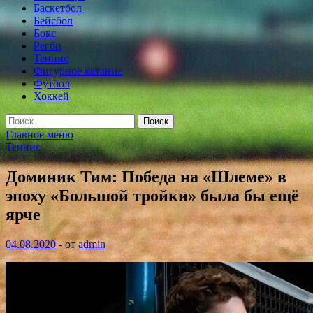
Баскетбол
Бейсбол
Бокс
Регби
Теннис
Фигурное катание
Футбол
Хоккей
Найти:
Главное меню
Теннис
Доминик Тим: Победа на «Шлеме» в
эпоху «Большой тройки» была бы ещё
ярче
04.08.2020
-
от
admin