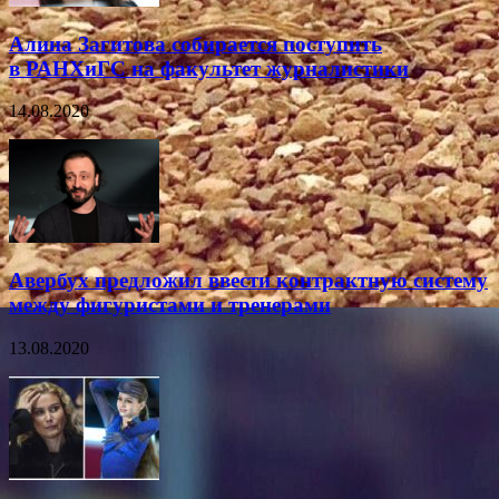
Алина Загитова собирается поступить
в РАНХиГС на факультет журналистики
14.08.2020
Авербух предложил ввести контрактную систему
между фигуристами и тренерами
13.08.2020