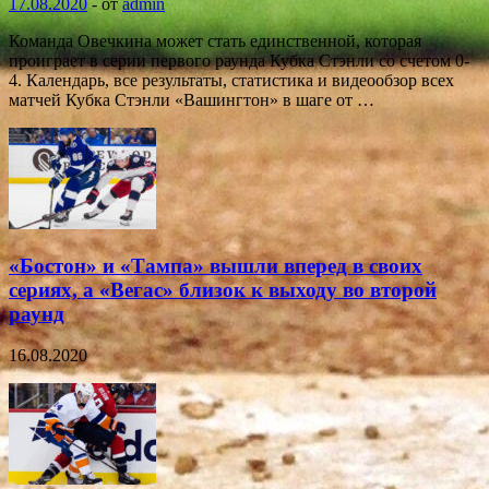
17.08.2020
-
от
admin
Команда Овечкина может стать единственной, которая
проиграет в серии первого раунда Кубка Стэнли со счетом 0-
4. Календарь, все результаты, статистика и видеообзор всех
матчей Кубка Стэнли «Вашингтон» в шаге от …
«Бостон» и «Тампа» вышли вперед в своих
сериях, а «Вегас» близок к выходу во второй
раунд
16.08.2020