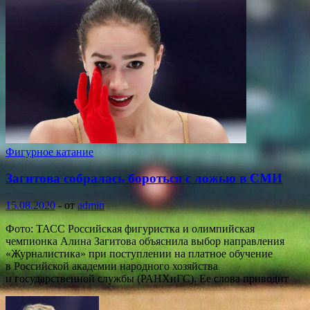
Фигурное катание
Загитова собралась бороться с ложью в СМИ
15.08.2020
-
от
admin
Фото: ТАСС Российская фигуристка и олимпийская
чемпионка Алина Загитова объяснила выбор направления
«Журналистика» при поступлении на платное обучение
в Российской академии народного хозяйства
и государственной службы (РАНХиГС). Ее слова приводит