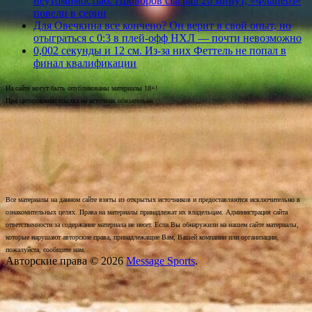
неутомимостью. Проворов сыграл 26 минут, «Флайерз»
повели в серии
Для Овечкина все кончено? Он верит в свой опыт, но
отыграться с 0:3 в плей-офф НХЛ — почти невозможно
0,002 секунды и 12 см. Из-за них Феттель не попал в
финал квалификации
На сайте могут быть опубликованы материалы 18+!
При цитировании ссылка на источник обязательна.
Все материалы на данном сайте взяты из открытых источников и предоставляются исключительно в
ознакомительных целях. Права на материалы принадлежат их владельцам. Администрация сайта
ответственности за содержание материала не несет. Если Вы обнаружили на нашем сайте материалы,
которые нарушают авторские права, принадлежащие Вам, Вашей компании или организации,
пожалуйста, сообщите нам.
Авторские права © 2026
Message Sports
.