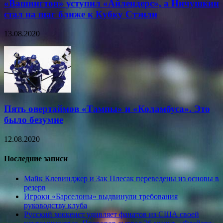
«Вашингтон» уступил «Айлендерс», а Ничушкин
стал на шаг ближе к Кубку Стэнли
13.08.2020
Пять овертаймов «Тампы» и «Коламбуса». Это
было безумие
12.08.2020
Последние записи
Майк Клевинджер и Зак Плесак переведены из основы в
резерв
Игроки «Барселоны» выдвинули требования
руководству клуба
Русский хоккеист удивляет фанатов из США своей