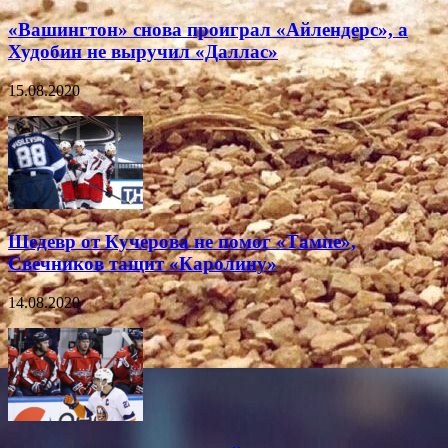
«Вашингтон» снова проиграл «Айлендерс», а
Худобин не выручил «Даллас»
15.08.2020
Шедевр от Кучерова не помог «Тампе»,
Свечников тащит «Каролину»
14.08.2020