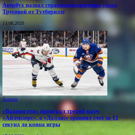
Авербух назвал странными причины ухода
Трусовой от Тутберидзе
13.08.2020
Хоккей
«Вашингтон» проиграл третий матч
«Айлендерс», а «Даллас» сравнял счет за 12
секунд до конца игры