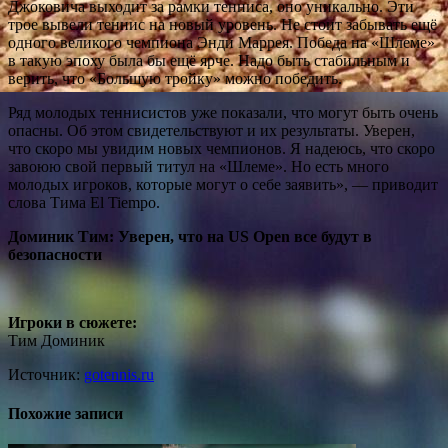
Джоковича выходит за рамки тенниса, оно уникально. Эти
трое вывели теннис на новый уровень. Не стоит забывать ещё
одного великого чемпиона Энди Маррея. Победа на «Шлеме»
в такую эпоху была бы ещё ярче. Надо быть стабильным и
верить, что «Большую тройку» можно победить.
Ряд молодых теннисистов уже показали, что могут быть очень
опасны. Об этом свидетельствуют и их результаты. Уверен,
что скоро мы увидим новых чемпионов. Я надеюсь, что скоро
завоюю свой первый титул на «Шлеме». Но есть много
молодых игроков, которые могут о себе заявить», — приводит
слова Тима El Tiempo.
Доминик Тим: Уверен, что на US Open все будут в
безопасности
Игроки в сюжете:
Тим Доминик
Источник:
gotennis.ru
Похожие записи