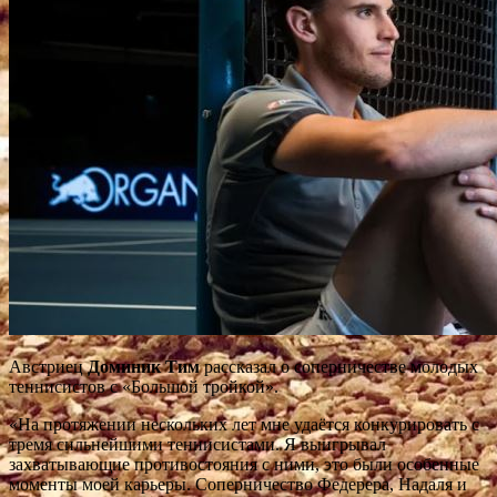
Австриец
Доминик Тим
рассказал о соперничестве молодых
теннисистов с «Большой тройкой».
«На протяжении нескольких лет мне удаётся конкурировать с
тремя сильнейшими теннисистами. Я выигрывал
захватывающие противостояния с ними, это были особенные
моменты моей
карьеры. Соперничество Федерера, Надаля и