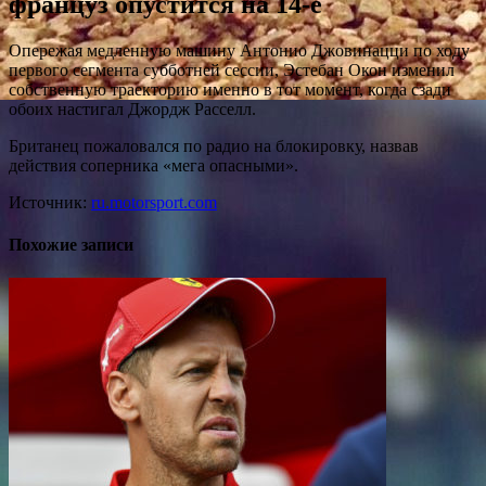
француз опустится на 14-е
Опережая медленную машину Антонио Джовинацци по ходу
первого сегмента субботней сессии, Эстебан Окон
изменил
собственную траекторию именно в тот момент, когда сзади
обоих настигал Джордж Расселл.
Британец пожаловался по радио на блокировку, назвав
действия соперника «мега опасными».
Источник:
ru.motorsport.com
Похожие записи