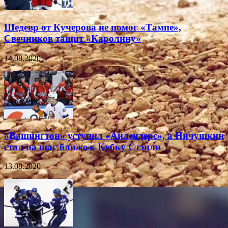
Шедевр от Кучерова не помог «Тампе»,
Свечников тащит «Каролину»
14.08.2020
«Вашингтон» уступил «Айлендерс», а Ничушкин
стал на шаг ближе к Кубку Стэнли
13.08.2020