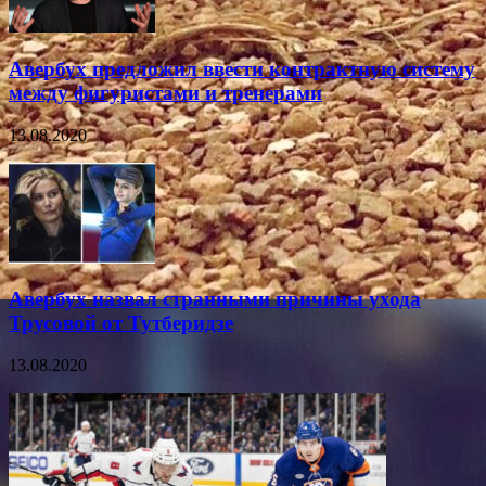
Авербух предложил ввести контрактную систему
между фигуристами и тренерами
13.08.2020
Авербух назвал странными причины ухода
Трусовой от Тутберидзе
13.08.2020