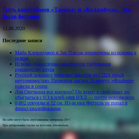
Пять овертаймов «Тампы» и «Коламбуса». Это
было безумие
12.08.2020
Последние записи
Майк Клевинджер и Зак Плесак переведены из основы в
резерв
Игроки «Барселоны» выдвинули требования
руководству клуба
Русский хоккеист удивляет фанатов из США своей
неутомимостью. Проворов сыграл 26 минут, «Флайерз»
повели в серии
Для Овечкина все кончено? Он верит в свой опыт, но
отыграться с 0:3 в плей-офф НХЛ — почти невозможно
0,002 секунды и 12 см. Из-за них Феттель не попал в
финал квалификации
На сайте могут быть опубликованы материалы 18+!
При цитировании ссылка на источник обязательна.