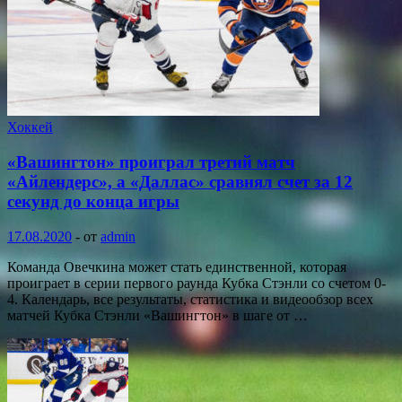
Хоккей
«Вашингтон» проиграл третий матч
«Айлендерс», а «Даллас» сравнял счет за 12
секунд до конца игры
17.08.2020
-
от
admin
Команда Овечкина может стать единственной, которая
проиграет в серии первого раунда Кубка Стэнли со счетом 0-
4. Календарь, все результаты, статистика и видеообзор всех
матчей Кубка Стэнли «Вашингтон» в шаге от …