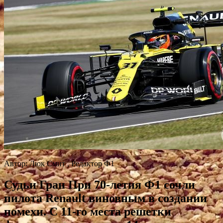
Автор: Люк Смит , Редактор Ф1
Судьи Гран При 70-летия Ф1 сочли
пилота Renault виновным в создании
помехи. С 11-го места решетки