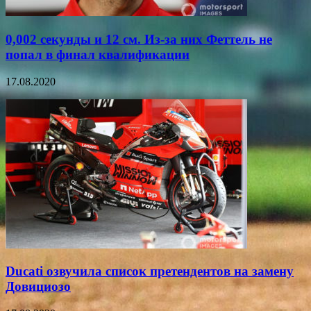
0,002 секунды и 12 см. Из-за них Феттель не
попал в финал квалификации
17.08.2020
Ducati озвучила список претендентов на замену
Довициозо