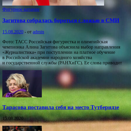
Фигурное катание
Загитова собралась бороться с ложью в СМИ
15.08.2020
-
от
admin
Фото: ТАСС Российская фигуристка и олимпийская
чемпионка Алина Загитова объяснила выбор направления
«Журналистика» при поступлении на платное обучение
в Российской академии народного хозяйства
и государственной службы (РАНХиГС). Ее слова приводит
Тарасова поставила себя на место Тутберидзе
15.08.2020