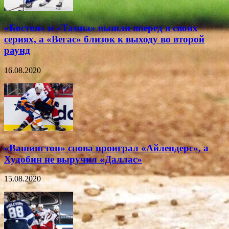
«Бостон» и «Тампа» вышли вперед в своих
сериях, а «Вегас» близок к выходу во второй
раунд
16.08.2020
«Вашингтон» снова проиграл «Айлендерс», а
Худобин не выручил «Даллас»
15.08.2020