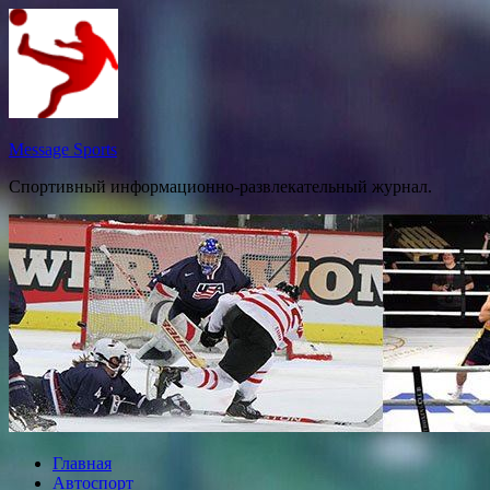
Перейти
к
содержимому
Message Sports
Спортивный информационно-развлекательный журнал.
Главная
Автоспорт