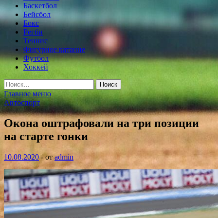
Баскетбол
Бейсбол
Бокс
Регби
Теннис
Фигурное катание
Футбол
Хоккей
Найти:
Главное меню
Автоспорт
Окона оштрафовали на три позиции
на старте гонки
10.08.2020
-
от
admin