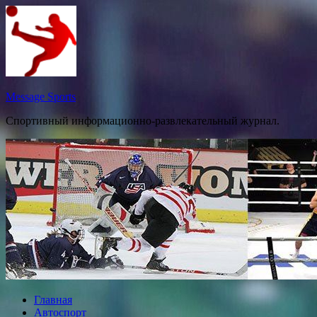
Перейти
к
содержимому
Message Sports
Спортивный информационно-развлекательный журнал.
Главная
Автоспорт