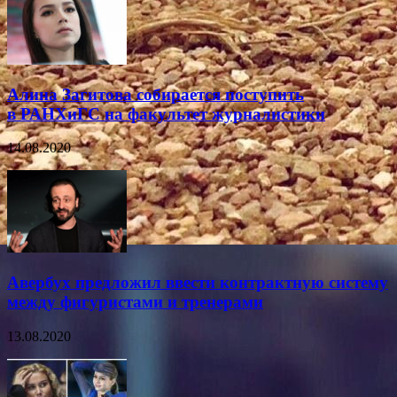
Алина Загитова собирается поступить
в РАНХиГС на факультет журналистики
14.08.2020
Авербух предложил ввести контрактную систему
между фигуристами и тренерами
13.08.2020