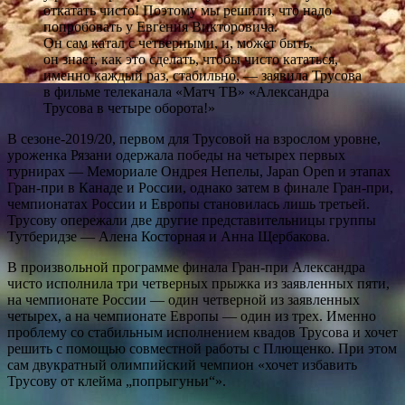
откатать чисто! Поэтому мы решили, что надо
попробовать у Евгения Викторовича.
Он сам катал с четверными, и, может быть,
он знает, как это сделать, чтобы чисто кататься,
именно каждый раз, стабильно, — заявила Трусова
в фильме телеканала «Матч ТВ» «Александра
Трусова в четыре оборота!»
В сезоне-2019/20, первом для Трусовой на взрослом уровне,
уроженка Рязани одержала победы на четырех первых
турнирах — Мемориале Ондрея Непелы, Japan Open и этапах
Гран-при в Канаде и России, однако затем в финале Гран-при,
чемпионатах России и Европы становилась лишь третьей.
Трусову опережали две другие представительницы группы
Тутберидзе — Алена Косторная и Анна Щербакова.
В произвольной программе финала Гран-при Александра
чисто исполнила три четверных прыжка из заявленных пяти,
на чемпионате России — один четверной из заявленных
четырех, а на чемпионате Европы — один из трех. Именно
проблему со стабильным исполнением квадов Трусова и хочет
решить с помощью совместной работы с Плющенко. При этом
сам двукратный олимпийский чемпион «хочет избавить
Трусову от клейма „попрыгуньи“».