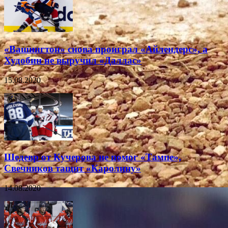
«Вашингтон» снова проиграл «Айлендерс», а
Худобин не выручил «Даллас»
15.08.2020
Шедевр от Кучерова не помог «Тампе»,
Свечников тащит «Каролину»
14.08.2020