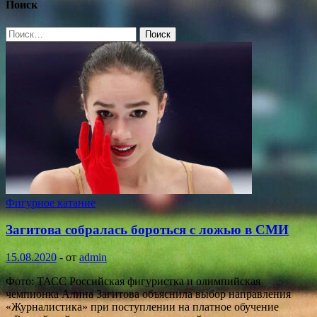
Поиск
Найти:
Фигурное катание
Загитова собралась бороться с ложью в СМИ
15.08.2020
-
от
admin
Фото: ТАСС Российская фигуристка и олимпийская
чемпионка Алина Загитова объяснила выбор направления
«Журналистика» при поступлении на платное обучение