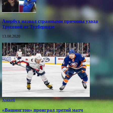
Авербух назвал странными причины ухода
Трусовой от Тутберидзе
13.08.2020
Хоккей
«Вашингтон» проиграл третий матч