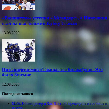
«Вашингтон» уступил «Айлендерс», а Ничушкин
стал на шаг ближе к Кубку Стэнли
13.08.2020
Пять овертаймов «Тампы» и «Коламбуса». Это
было безумие
12.08.2020
Последние записи
Майк Клевинджер и Зак Плесак переведены из основы в
резерв