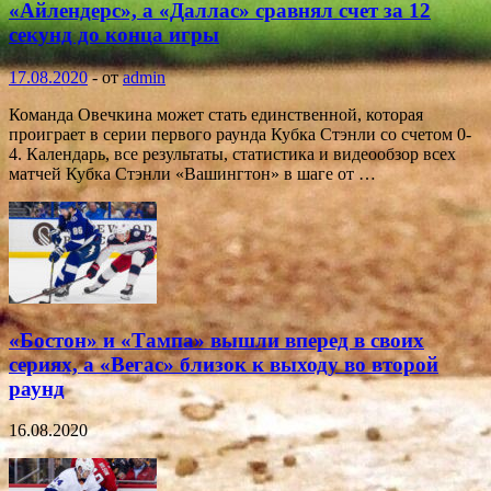
«Айлендерс», а «Даллас» сравнял счет за 12
секунд до конца игры
17.08.2020
-
от
admin
Команда Овечкина может стать единственной, которая
проиграет в серии первого раунда Кубка Стэнли со счетом 0-
4. Календарь, все результаты, статистика и видеообзор всех
матчей Кубка Стэнли «Вашингтон» в шаге от …
«Бостон» и «Тампа» вышли вперед в своих
сериях, а «Вегас» близок к выходу во второй
раунд
16.08.2020