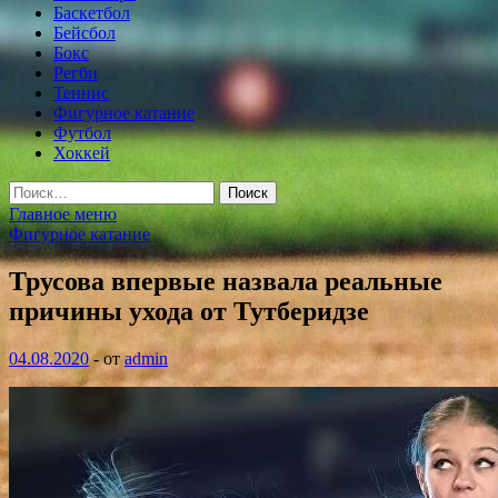
Баскетбол
Бейсбол
Бокс
Регби
Теннис
Фигурное катание
Футбол
Хоккей
Найти:
Главное меню
Фигурное катание
Трусова впервые назвала реальные
причины ухода от Тутберидзе
04.08.2020
-
от
admin