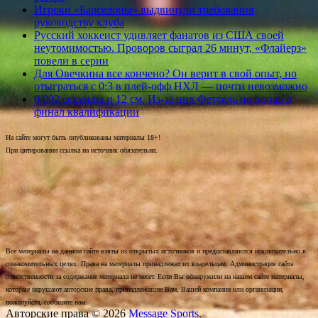
Игроки «Барселоны» выдвинули требования
руководству клуба
Русский хоккеист удивляет фанатов из США своей
неутомимостью. Проворов сыграл 26 минут, «Флайерз»
повели в серии
Для Овечкина все кончено? Он верит в свой опыт, но
отыграться с 0:3 в плей-офф НХЛ — почти невозможно
0,002 секунды и 12 см. Из-за них Феттель не попал в
финал квалификации
На сайте могут быть опубликованы материалы 18+!
При цитировании ссылка на источник обязательна.
Все материалы на данном сайте взяты из открытых источников и предоставляются исключительно в
ознакомительных целях. Права на материалы принадлежат их владельцам. Администрация сайта
ответственности за содержание материала не несет. Если Вы обнаружили на нашем сайте материалы,
которые нарушают авторские права, принадлежащие Вам, Вашей компании или организации,
пожалуйста, сообщите нам.
Авторские права © 2026
Message Sports
.