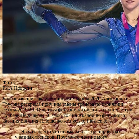
Фото:
РИА Новости
Бронзовая призерка чемпионата Европы-2020 Александра
Трусова раскрыла причины смены тренера по окончании
сезона-2019/20. 16-летняя фигуристка сменила группу Этери
Тутберидзе в школе «Самбо-70» на Академию фигурного
катания Евгения Плющенко «Angels
of Plushenko».
— Я считаю, что это нормально — тренироваться
у разных тренеров. Почему-то я же не могу